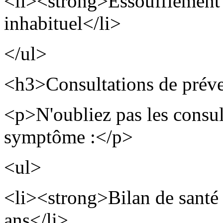
<li><strong>Essoufflement à
inhabituel</li>
</ul>
<h3>Consultations de pré
<p>N'oubliez pas les consul
symptôme :</p>
<ul>
<li><strong>Bilan de santé
ans</li>