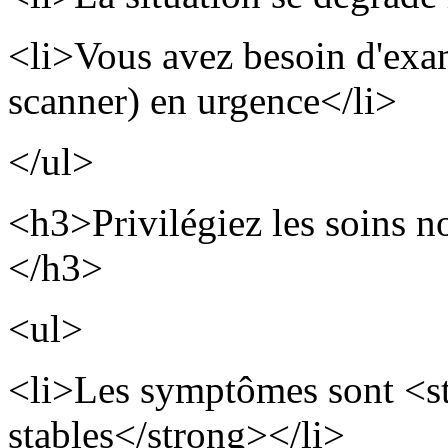
<li>Vous avez besoin d'exa
scanner) en urgence</li>
</ul>
<h3>Privilégiez les soins n
</h3>
<ul>
<li>Les symptômes sont <s
stables</strong></li>